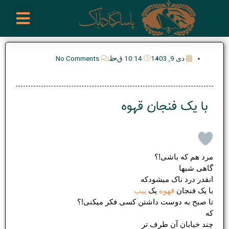
رش
enu
روز نوشته ها
فعالیت ها
درباره ما
ارتباط با ما
تیم مدیریت انجمن پیپ ایران
خرید از سایت های خارجی
ه
حتوا
دی 9, 1403
10:14 ق.ظ
No Comments
با یک فنجان قهوه
مرد هم که باشی!؟
گاهی شبها
انقدر درد ناک میشودکه
با یک فنجان
قهوه
یک
پیپ
تا صبح به دوست داشتن کسی فکر میکنی!؟
که
چند خیابان آن طرف تر