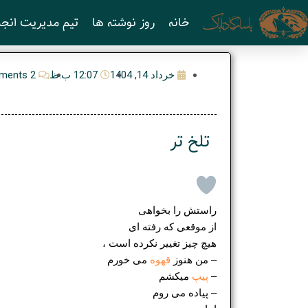
رش
خانه
روز نوشته ها
تیم مدیریت انجم
ه
حتوا
خرداد 14, 1404
12:07 ب.ظ
2 Comments
تلخ تر
راستش را بخواهی
از موقعی که رفته ای
هیچ چیز تغییر نکرده است ،
– من هنوز
قهوه
می خورم
–
پیپ
میکشم
– پیاده می روم