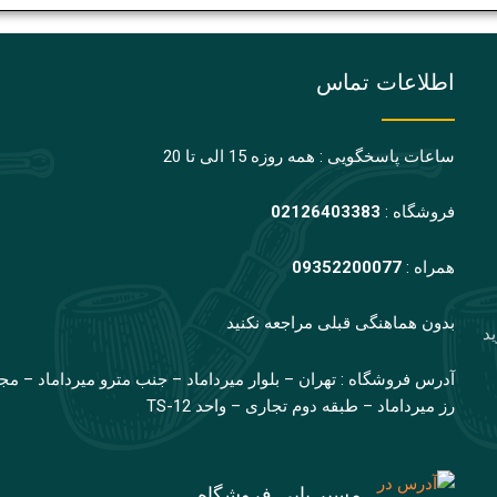
اطلاعات تماس
ساعات پاسخگویی : همه روزه 15 الی تا 20
فروشگاه :
02126403383
همراه :
09352200077
بدون هماهنگی قبلی مراجعه نکنید
ید
آدرس فروشگاه : تهران – بلوار میرداماد – جنب مترو میرداماد – مج
رز میرداماد – طبقه دوم تجاری – واحد TS-12
مسیر یابی فروشگاه