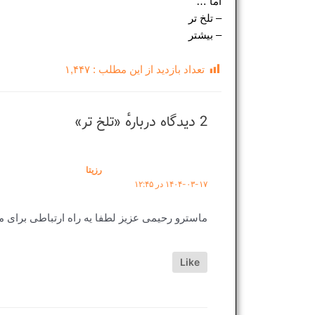
اما …
– تلخ تر
– بیشتر
تعداد بازدید از این مطلب :
۱,۴۴۷
2 دیدگاه دربارهٔ «تلخ تر»
رزیتا
۱۴۰۴-۰۳-۱۷ در ۱۲:۴۵
ماسترو رحیمی عزیز لطفا یه راه ارتباطی برای م
Like