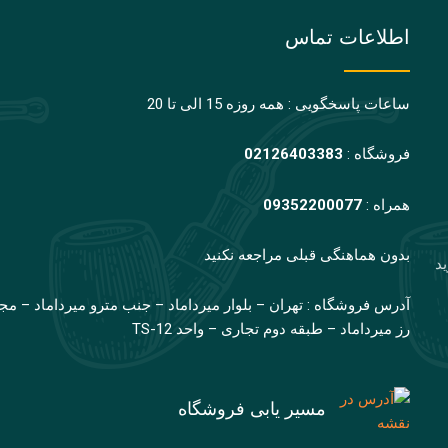
اطلاعات تماس
ساعات پاسخگویی : همه روزه 15 الی تا 20
فروشگاه :
02126403383
همراه :
09352200077
بدون هماهنگی قبلی مراجعه نکنید
ید
آدرس فروشگاه : تهران – بلوار میرداماد – جنب مترو میرداماد – مج
رز میرداماد – طبقه دوم تجاری – واحد TS-12
مسیر یابی فروشگاه