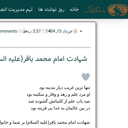
رش
خانه
روز نوشته ها
تیم مدیریت انجم
ه
حتوا
خرداد 13, 1404
2:37 ب.ظ
omments
شهادت امام محمد باقر(علیه الس
تنها ترین غریب دیار مدینه بود
او مرد علم و زهد و وقار و سکینه بود
صد باب علم از کلماتش گشوده شد
در بین عالمان به خدا بی قرینه بود
شهادت امام محمد باقر(علیه السلام) بر شما و خانو