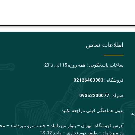
اطلاعات تماس
ساعات پاسخگویی : همه روزه 15 الی تا 20
فروشگاه :
02126403383
همراه :
09352200077
بدون هماهنگی قبلی مراجعه نکنید
ید
آدرس فروشگاه : تهران – بلوار میرداماد – جنب مترو میرداماد – مج
رز میرداماد – طبقه دوم تجاری – واحد TS-12