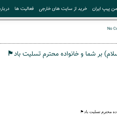
ن پیپ ایران
خرید از سایت های خارجی
فعالیت ها
درباره
No C
لام) بر شما و خانواده محترم تسلیت باد🏴
اده محترم تسلیت باد🏴