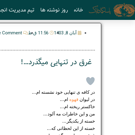
رش
خانه
روز نوشته ها
تیم مدیریت انجم
ه
حتوا
آبان 8, 1403
11:56 ق.ظ
e Comment
غرق در تنهایی میگذرد…!
در کافه ی تنهایی خود نشسته ام…
در لیوان
قهوه
ام…
خاکستر ریخته ام…
من و این خاطرات مه آلود…
خسته از یکدیگر…
خسته از این لحظاتی که…