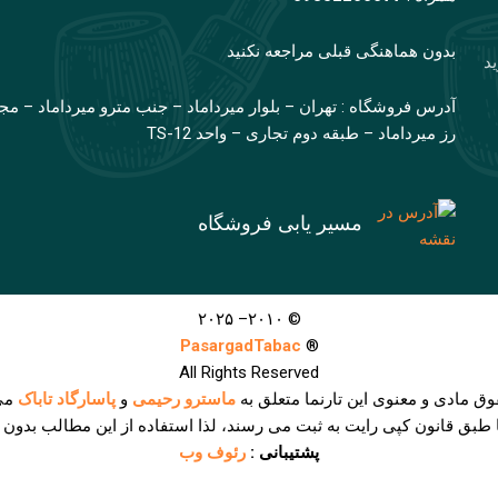
بدون هماهنگی قبلی مراجعه نکنید
ید
آدرس فروشگاه : تهران – بلوار میرداماد – جنب مترو میرداماد – مج
رز میرداماد – طبقه دوم تجاری – واحد TS-12
مسیر یابی فروشگاه
© ۲۰۱۰– ۲۰۲۵
PasargadTabac
®
All Rights Reserved
وق مادی و معنوی اين تارنما متعلق به
ماسترو رحیمی
و
پاسارگاد تاباک
می
ا طبق قانون کپی رایت به ثبت می رسند، لذا استفاده از این مطالب بدون
پشتیبانی :
رئوف وب