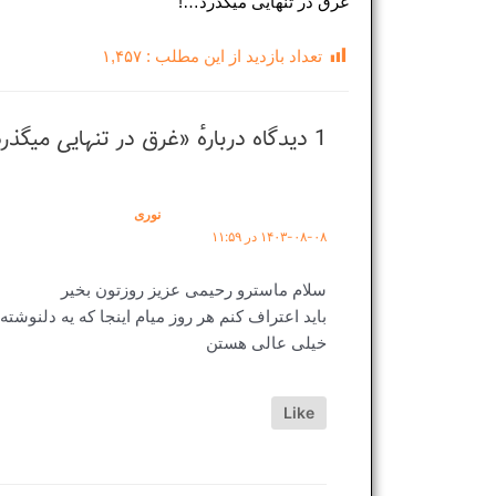
غرق در تنهایی میگذرد…!
تعداد بازدید از این مطلب :
۱,۴۵۷
1 دیدگاه دربارهٔ «غرق در تنهایی میگذرد…!»
نوری
۱۴۰۳-۰۸-۰۸ در ۱۱:۵۹
سلام ماسترو رحیمی عزیز روزتون بخیر
باید اعتراف کنم هر روز میام اینجا که یه دلنوشته
خیلی عالی هستن
Like