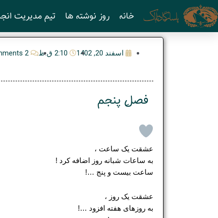
رش
خانه
روز نوشته ها
تیم مدیریت انجم
ه
حتوا
اسفند 20, 1402
2:10 ق.ظ
2 Comments
فصلِ پنجم
عشقت یک ساعت ،
به ساعات شبانه روز اضافه کرد !
ساعت بیست و پنج …!
عشقت یک روز ،
به روزهای هفته افزود …!