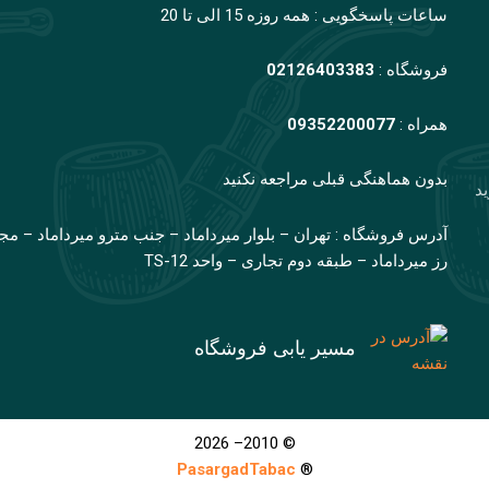
ساعات پاسخگویی : همه روزه 15 الی تا 20
فروشگاه :
02126403383
همراه :
09352200077
بدون هماهنگی قبلی مراجعه نکنید
ید
آدرس فروشگاه : تهران – بلوار میرداماد – جنب مترو میرداماد – مج
رز میرداماد – طبقه دوم تجاری – واحد TS-12
مسیر یابی فروشگاه
© 2010– 2026
PasargadTabac
®