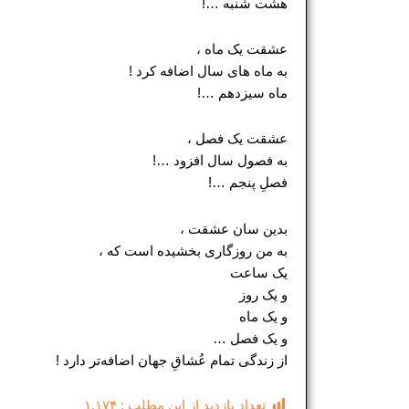
هشت شنبه …!
عشقت یک ماه ،
به ماه های سال اضافه کرد !
ماه سیزدهم …!
عشقت یک فصل ،
به فصول سال افزود …!
فصلِ پنجم …!
بدین سان عشقت ،
به من روزگاری بخشیده است که ،
یک ساعت
و یک روز
و یک ماه
و یک فصل …
از زندگی تمام عُشاقِ جهان اضافه‌تر دارد !
تعداد بازدید از این مطلب :
۱,۱۷۴