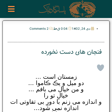
رش
enu
روز نوشته ها
فعالیت ها
درباره ما
ارتباط با ما
تیم مدیریت انجمن پیپ ایران
خرید از سایت های خارجی
ه
حتوا
دی 24, 1402
0:04 ق.ظ
2 Comments
فنجان های دست نخورده
زمستان است …
دو میل و یڪ ڪاموا …
و من خیال می بافم …
خیالِ تو را
و اندازه می زنم با دورِ بی تفاوتی ات
اندازه نمی شود…