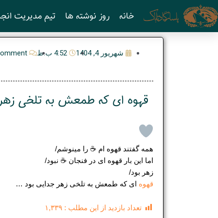
رش
خانه
روز نوشته ها
تیم مدیریت انجم
ه
حتوا
شهریور 4, 1404
4:52 ب.ظ
Comment
قهوه ای که طمعش به تلخی زهر 
همه گفتند قهوه ام ☕️ را مینوشم/
اما این بار قهوه ای در فنجان ☕️ نبود/
زهر بود/
قهوه
ای که طمعش به تلخی زهر جدایی بود …
تعداد بازدید از این مطلب :
۱,۳۳۹