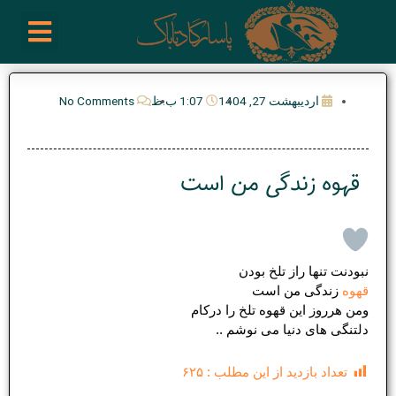
رش
enu
روز نوشته ها
فعالیت ها
درباره ما
ارتباط با ما
تیم مدیریت انجمن پیپ ایران
خرید از سایت های خارجی
ه
حتوا
اردیبهشت 27, 1404
1:07 ب.ظ
No Comments
قهوه زندگی من است
نبودنت تنها راز تلخ بودن
قهوه
زندگی من است
ومن هرروز این قهوه تلخ را درکام
دلتنگی های دنیا می نوشم ..
تعداد بازدید از این مطلب :
۶۲۵