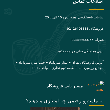
اطلاعات تماس
ساعات پاسخگویی : همه روزه 15 الی تا 20
فروشگاه :
02126403383
همراه :
09352200077
بدون هماهنگی قبلی مراجعه نکنید
آدرس فروشگاه : تهران – بلوار میرداماد – جنب مترو میرداماد –
مجتمع رز میرداماد – طبقه دوم تجاری – واحد TS-12
مسیر یابی فروشگاه
به ماسترو رحیمی چه امتیازی میدهید؟