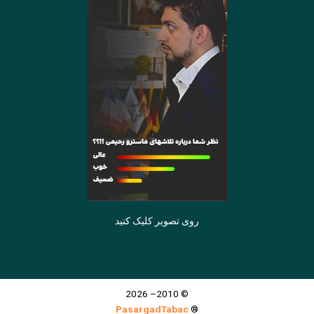
روی تصویر کلیک کنید
© 2010– 2026
PasargadTabac
®