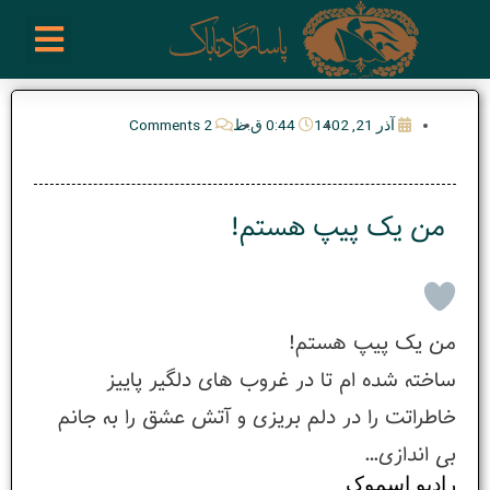
رش
enu
روز نوشته ها
فعالیت ها
درباره ما
ارتباط با ما
تیم مدیریت انجمن پیپ ایران
خرید از سایت های خارجی
ه
حتوا
آذر 21, 1402
0:44 ق.ظ
2 Comments
من یک پیپ هستم!
من یک پیپ هستم!
ساخته شده ام تا در غروب های دلگیر پاییز
خاطراتت را در دلم بریزی و آتش عشق را به جانم
بی اندازی…
رادیو اسموک