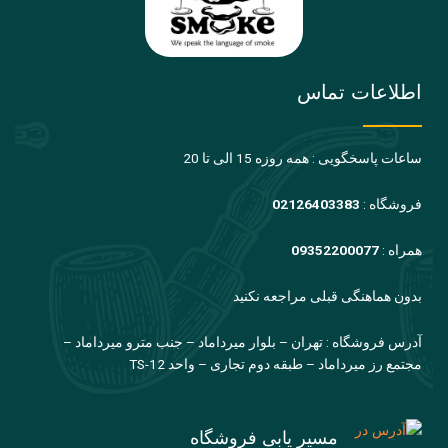
اطلاعات تماس
ساعات پاسخگویی : همه روزه 15 الی تا 20
فروشگاه :
02126403383
همراه :
09352200077
بدون هماهنگی قبلی مراجعه نکنید
آدرس فروشگاه : تهران – بلوار میرداماد – جنب مترو میرداماد –
مجتمع رز میرداماد – طبقه دوم تجاری – واحد TS-12
مسیر یابی فروشگاه