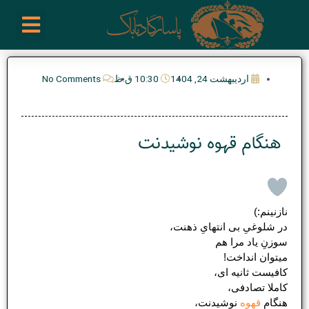
رش
enu
روز نوشته ها
فعالیت ها
درباره ما
ارتباط با ما
تیم مدیریت انجمن پیپ ایران
خرید از سایت های خارجی
ه
حتوا
اردیبهشت 24, 1404
10:30 ق.ظ
No Comments
هنگام قهوه نوشیدنت
نازنینم:)
در شلوغیِ بی انتهایِ ذهنت،
سوزنِ یاد مرا هم
میتوان انداخت!
کافیست ثانیه ای،
کاملا تصادفی،
هنگام
قهوه
نوشیدنت،