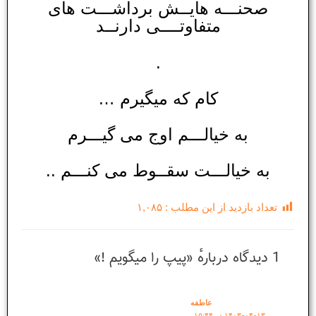
صحنـــه هایــش برداشـــت های
متفاوتــــی دارنــد
.
کام که میگیرم …
به خیالـــم اوج می گیـــرم
به خیالـــت سقــوط می کنـــم ..
تعداد بازدید از این مطلب :
۱,۰۸۵
1 دیدگاه دربارهٔ «پیپ را میگویم !»
عاطفه
۱۴۰۳-۰۴-۱۳ در ۱۵:۴۴