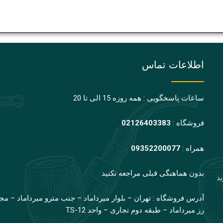
اطلاعات تماس
ساعات پاسخگویی : همه روزه 15 الی تا 20
فروشگاه :
02126403383
همراه :
09352200077
بدون هماهنگی قبلی مراجعه نکنید
ید
آدرس فروشگاه : تهران – بلوار میرداماد – جنب مترو میرداماد – مج
رز میرداماد – طبقه دوم تجاری – واحد TS-12