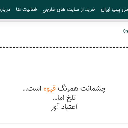
ن پیپ ایران
خرید از سایت های خارجی
فعالیت ها
درباره
On
چشمانت همرنگ
قهوه
است…
تلخ اما…
اعتیاد آور