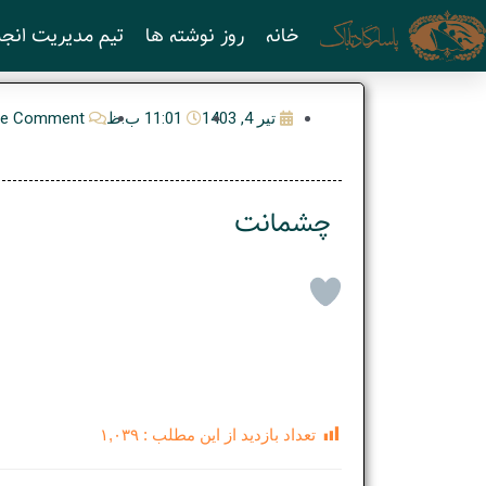
رش
خانه
روز نوشته ها
تیم مدیریت انجم
ه
حتوا
تیر 4, 1403
11:01 ب.ظ
e Comment
چشمانت
تعداد بازدید از این مطلب :
۱,۰۳۹