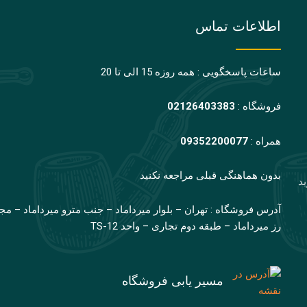
اطلاعات تماس
ساعات پاسخگویی : همه روزه 15 الی تا 20
فروشگاه :
02126403383
همراه :
09352200077
بدون هماهنگی قبلی مراجعه نکنید
ید
آدرس فروشگاه : تهران – بلوار میرداماد – جنب مترو میرداماد – مج
رز میرداماد – طبقه دوم تجاری – واحد TS-12
مسیر یابی فروشگاه