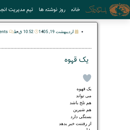
رش
خانه
روز نوشته ها
تیم مدیریت انجم
ه
حتوا
اردیبهشت 19, 1405
10:52 ق.ظ
ents
یک قهوه
یک قهوه
می تواند
هم تلخ باشد
هم شیرین
بستگی دارد
از رفتنت خبر بدهد