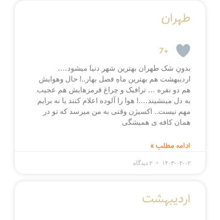
طهران
+7
بدونِ شک طهران بهترین شهر دنیا میشود….
اردیبهشت هم بهترین ماهِ فصل بهار..! حال وهوایش
هم دو نفره … ترافیک و چراغ قرمزهایش هم عجیب
به دل مینشیند….! هوا را آلوده اعلام کنند یا نه برایم
مهم نیست.. اکسیژن وقتی به من میرسد که تو در
همان کافه ی همیشگی
ادامه مطلب »
۱۴۰۳-۰۲-۰۲
۲ دیدگاه
اردیبهشت