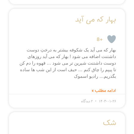
بهار که می آید
+8
بهار که می آید یک شکوفه بیشتر به درختِ دوست
داشتنت اضافه می شود ! بهار که می آید روزهای
دوست داشتنت شیرین تر می شود … قهوه را دم کن
تا پیپم را چاق کنم … حیف است از این شب ها ساده
بگذریم… رادیو اسموک
ادامه مطلب »
۱۴۰۳-۰۱-۲۶
۲ دیدگاه
شک