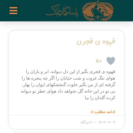
رش
enu
ه
حتوا
P
P
P
P
P
P
P
قهوه ی قجری
a
a
a
a
a
a
a
g
g
g
g
g
g
g
e
e
e
e
e
e
e
+6
قهوه ی قجری نگیر از این دل دیوانه، ابر و باران را
هوای تنگ غروب و شب خیابان را اگر چه پنجره ها را
گرفته ای از من نگیر خلوت گنجشکهای ایوان را بهار،
بی تو در این خانه گل نخواهد داد هوای عطر تو دیوانه
کرده گلدان را بیا
ادامه مطلب »
۱۴۰۳-۰۲-۰۳
۲ دیدگاه