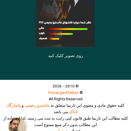
روی تصویر کلیک کنید
© 2010– 2026
PasargadTabac
®
All Rights Reserved
كليه حقوق مادی و معنوی اين تارنما متعلق به
ماسترو رحیمی
و
پاسارگاد
تاباک
می باشد
کلیه مطالب این تارنما طبق قانون کپی رایت به ثبت می رسند، لذا استفاده از
این مطالب بدون ذکر منبع ممنوع است
پشتیبانی :
رئوف وب