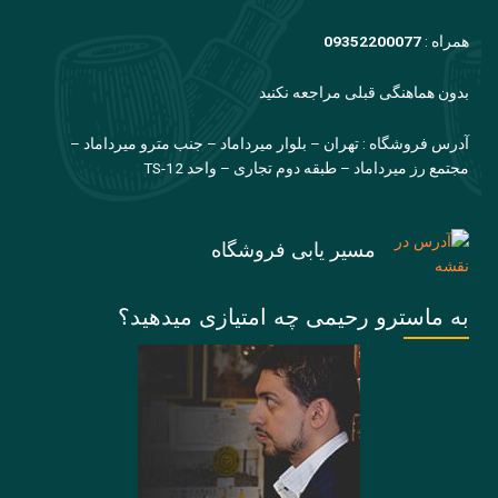
همراه :
09352200077
بدون هماهنگی قبلی مراجعه نکنید
آدرس فروشگاه : تهران – بلوار میرداماد – جنب مترو میرداماد –
مجتمع رز میرداماد – طبقه دوم تجاری – واحد TS-12
مسیر یابی فروشگاه
به ماسترو رحیمی چه امتیازی میدهید؟