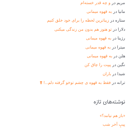
مریم
در
و چه قدر خسته‌ام
ب
مانیا
در
به قهوه میمانی
ر
ستاره
در
زیباترین لحظه را برای خود خلق کنیم
ا
دلارا
در
تو هنوز هم بدون من زندگی میکنی
ی
رژینا
در
به قهوه میمانی
:
میترا
در
به قهوه میمانی
هلن
در
به قهوه میمانی
نگین
در
پیپت را چاق کن
شیدا
در
باران
ترانه
در
فقط به قهوه ی چشم توخو گرفته دلم…! ❣️
نوشته‌های تازه
«باز هم نیامد؟»
پیپِ آخر شب