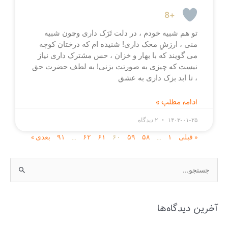
+8
تو هم شبیه خودم ، در دلت تَرَک داری وچون شبیه
منی ، ارزشِ محک داری! شنیده ام که درختان کوچه
می گویند که با بهار و خزان ، حس مشترک داری نیاز
نیست که چیزی به صورتت بزنی! به لطف حضرت حق
، تا ابد بزک داری به عشق
ادامه مطلب »
۱۴۰۳-۰۱-۲۵
۲ دیدگاه
« قبلی
۱
…
۵۸
۵۹
۶۰
۶۱
۶۲
…
۹۱
بعدی »
ج
س
ت
آخرین دیدگاه‌ها
ج
و