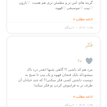
‏گزینه های امن تر ‏و مطمئن تری هم هست ‏ ♡‏بارون
♡‏پیپ ♡‏موسیقی ♡‏قهوه
ادامه مطلب »
۱۴۰۳-۰۱-۲۸
۲ دیدگاه
فکر
+7
مرد هم که باشی !؟ گاهی شبها انقدر درد ناک
میشودکه بایک فنجان قهوه و یک پیپ تا صبح به
دوست داشتن کسی فکر میکنی!؟ که چند خیابان آن
طرف تر به فراموش کردن تو فکر میکند!
ادامه مطلب »
۱۴۰۳-۰۱-۲۷
۲ دیدگاه