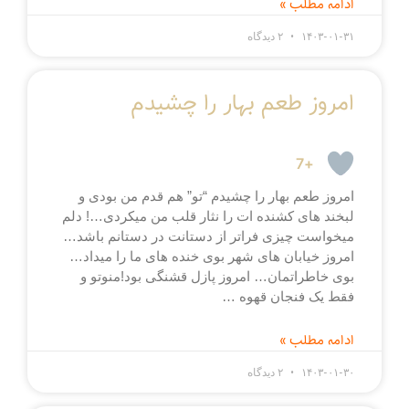
ادامه مطلب »
۱۴۰۳-۰۱-۳۱
۲ دیدگاه
امروز طعم بهار را چشیدم
+7
امروز طعم بهار را چشیدم “تو” هم قدم من بودی و
لبخند های کشنده ات را نثار قلب من میکردی…! دلم
میخواست چیزی فراتر از دستانت در دستانم باشد…
امروز خیابان های شهر بوی خنده های ما را میداد…
بوی خاطراتمان… امروز پازل قشنگی بود!منوتو و
فقط یک فنجان قهوه …
ادامه مطلب »
۱۴۰۳-۰۱-۳۰
۲ دیدگاه