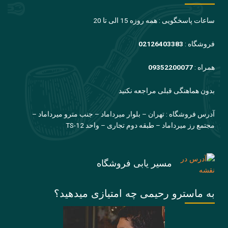
ساعات پاسخگویی : همه روزه 15 الی تا 20
فروشگاه :
02126403383
همراه :
09352200077
بدون هماهنگی قبلی مراجعه نکنید
آدرس فروشگاه : تهران – بلوار میرداماد – جنب مترو میرداماد –
مجتمع رز میرداماد – طبقه دوم تجاری – واحد TS-12
مسیر یابی فروشگاه
به ماسترو رحیمی چه امتیازی میدهید؟