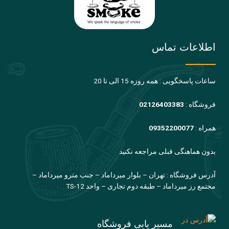
اطلاعات تماس
ساعات پاسخگویی : همه روزه 15 الی تا 20
فروشگاه :
02126403383
همراه :
09352200077
بدون هماهنگی قبلی مراجعه نکنید
آدرس فروشگاه : تهران – بلوار میرداماد – جنب مترو میرداماد –
مجتمع رز میرداماد – طبقه دوم تجاری – واحد TS-12
مسیر یابی فروشگاه