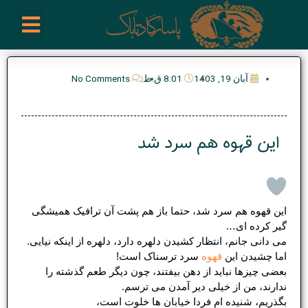
رش
enu
روز نوشته ها
فعالیت ها
درباره ما
ارتباط با ما
تیم مدیریت انجمن پیپ ایران
خرید از سایت های خارجی
ه
حتوا
آبان 19, 1403
8:01 ق.ظ
No Comments
این قهوه هم سرد شد
این قهوه هم سرد شد، حتما باز هم پشت آن ترافیک همیشگی
گیر کرده ای…
می دانی جانم، انتظار کشیدن دلهره دارد، دلهره از اینکه نیایی.
اما چشیدن این
قهوه
سرد ترسناک است!
بعضی چیزها نباید از دهن بیفتند، چون دیگر طعم گذشته را
ندارند، من از خیلی دیر آمدن می ترسم.
بگذریم، شنیده ام فردا خیابان ها خلوت است،