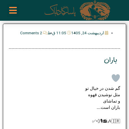
رش
enu
روز نوشته ها
فعالیت ها
درباره ما
ارتباط با ما
تیم مدیریت انجمن پیپ ایران
خرید از سایت های خارجی
ه
حتوا
اردیبهشت 24, 1405
11:05 ق.ظ
2 Comments
باران
گم شدن در خیال تو
مثل نوشیدن قهوه
و تماشای
باران است…
🇮🇷🎶📻🎙💨✅