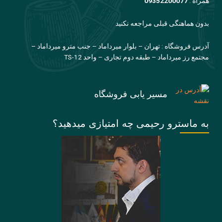
همراه :
09352200077
بدون هماهنگی قبلی مراجعه نکنید
آدرس فروشگاه : تهران – بلوار میرداماد – جنب مترو میرداماد –
مجتمع رز میرداماد – طبقه دوم تجاری – واحد TS-12
مسیر یابی فروشگاه
به ماسترو رحیمی چه امتیازی میدهید؟