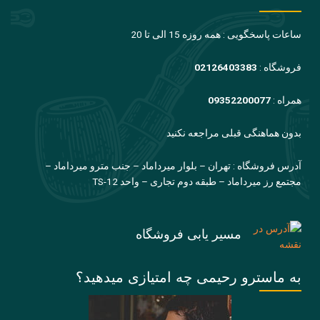
ساعات پاسخگویی : همه روزه 15 الی تا 20
فروشگاه :
02126403383
همراه :
09352200077
بدون هماهنگی قبلی مراجعه نکنید
آدرس فروشگاه : تهران – بلوار میرداماد – جنب مترو میرداماد –
مجتمع رز میرداماد – طبقه دوم تجاری – واحد TS-12
مسیر یابی فروشگاه
به ماسترو رحیمی چه امتیازی میدهید؟