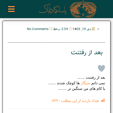
رش
enu
روز نوشته ها
فعالیت ها
درباره ما
ارتباط با ما
تیم مدیریت انجمن پیپ ایران
خرید از سایت های خارجی
ه
حتوا
دی 10, 1403
2:39 ب.ظ
No Comments
بعد از رفتنت
بعد از رفتنت ……
نمی دانم
سیگار
ها کوچک شدند ……
یا کام های من سنگین تر …….
تعداد بازدید از این مطلب :
۷۳۹