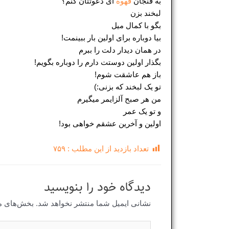
به فنجان
قهوه
ای دعوتتان کنم؟
لبخند بزن
بگو با کمال میل
بیا دوباره برای اولین بار ببینمت!
در همان دیدار دلت را ببرم
بگذار اولین دوستت دارم را دوباره بگویم!
باز هم عاشقت شوم!
تو یک لبخند که بزنی:)
من هر صبح آلزایمر میگیرم
و تو یک عمر
اولین و آخرین عشقم خواهی بود!
تعداد بازدید از این مطلب :
۷۵۹
دیدگاه‌ خود را بنویسید
نشانی ایمیل شما منتشر نخواهد شد.
بخش‌های مو
اینجا