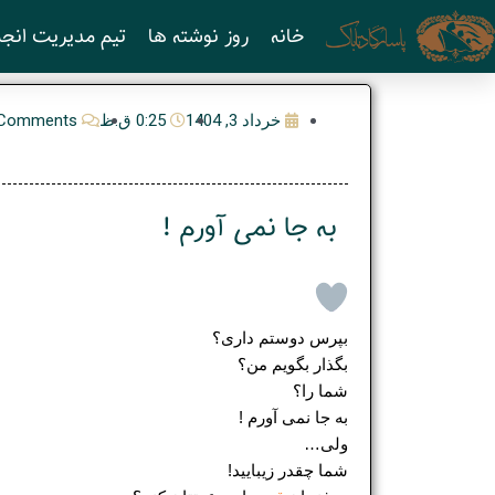
رش
خانه
روز نوشته ها
تیم مدیریت انجم
ه
حتوا
خرداد 3, 1404
0:25 ق.ظ
Comments
به جا نمی آورم !
بپرس دوستم داری؟
بگذار بگویم من؟
شما را؟
به جا نمی آورم !
ولی…
شما چقدر زیبایید!