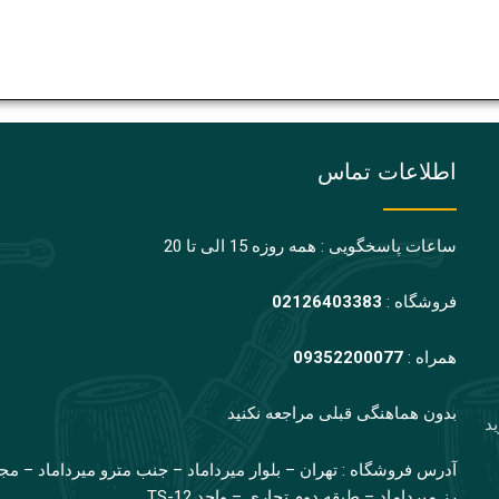
اطلاعات تماس
ساعات پاسخگویی : همه روزه 15 الی تا 20
فروشگاه :
02126403383
همراه :
09352200077
بدون هماهنگی قبلی مراجعه نکنید
ید
آدرس فروشگاه : تهران – بلوار میرداماد – جنب مترو میرداماد – مج
رز میرداماد – طبقه دوم تجاری – واحد TS-12