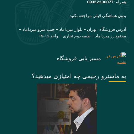
همراه :
09352200077
بدون هماهنگی قبلی مراجعه نکنید
آدرس فروشگاه : تهران – بلوار میرداماد – جنب مترو میرداماد –
مجتمع رز میرداماد – طبقه دوم تجاری – واحد TS-12
مسیر یابی فروشگاه
به ماسترو رحیمی چه امتیازی میدهید؟