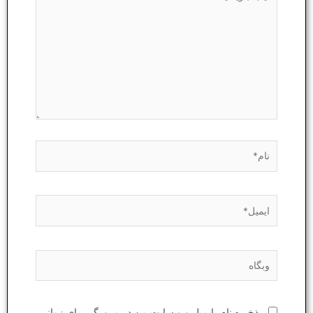
بنویسید…
نام*
ایمیل*
وبگاه
ذخیره نام، ایمیل و وبسایت من در مرورگر برای زمانی