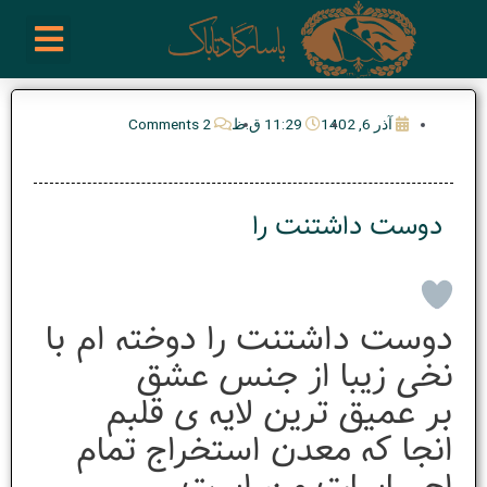
رش
enu
روز نوشته ها
فعالیت ها
درباره ما
ارتباط با ما
تیم مدیریت انجمن پیپ ایران
خرید از سایت های خارجی
ه
حتوا
آذر 6, 1402
11:29 ق.ظ
2 Comments
دوست داشتنت را
دوست داشتنت را دوخته ام با
نخی زیبا از جنس عشق
بر عمیق ترین لایه ی قلبم
انجا که معدن استخراج تمام
احساسات من است