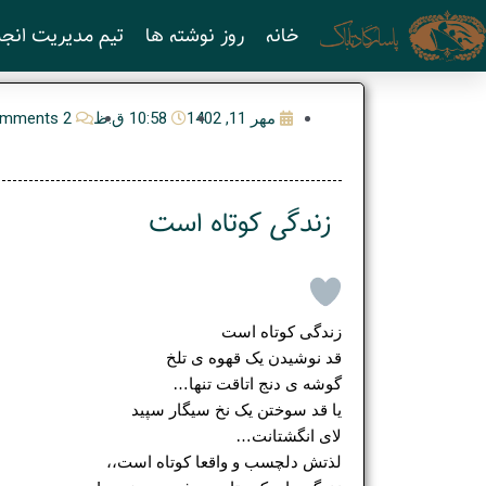
رش
خانه
روز نوشته ها
تیم مدیریت انجم
ه
حتوا
مهر 11, 1402
10:58 ق.ظ
2 Comments
زندگی کوتاه است
زندگی کوتاه است
قد نوشیدن یک قهوه ی تلخ
گوشه ی دنج اتاقت تنها…
یا قد سوختن یک نخ سیگار سپید
لای انگشتانت…
لذتش دلچسب و واقعا کوتاه است،،