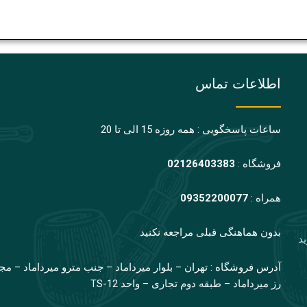
اطلاعات تماس
ساعات پاسخگویی : همه روزه 15 الی تا 20
فروشگاه :
02126403383
همراه :
09352200077
بدون هماهنگی قبلی مراجعه نکنید
ید
آدرس فروشگاه : تهران – بلوار میرداماد – جنب مترو میرداماد – مج
رز میرداماد – طبقه دوم تجاری – واحد TS-12