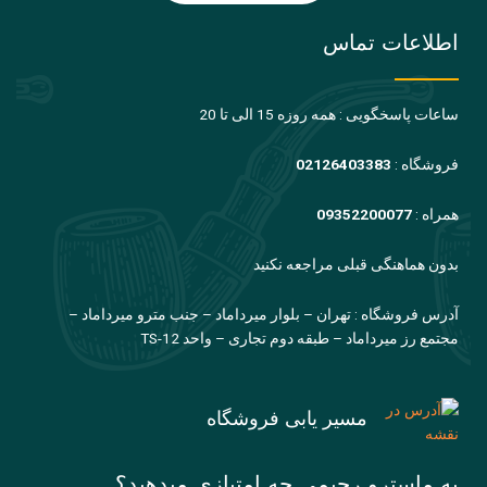
اطلاعات تماس
ساعات پاسخگویی : همه روزه 15 الی تا 20
فروشگاه :
02126403383
همراه :
09352200077
بدون هماهنگی قبلی مراجعه نکنید
آدرس فروشگاه : تهران – بلوار میرداماد – جنب مترو میرداماد –
مجتمع رز میرداماد – طبقه دوم تجاری – واحد TS-12
مسیر یابی فروشگاه
به ماسترو رحیمی چه امتیازی میدهید؟