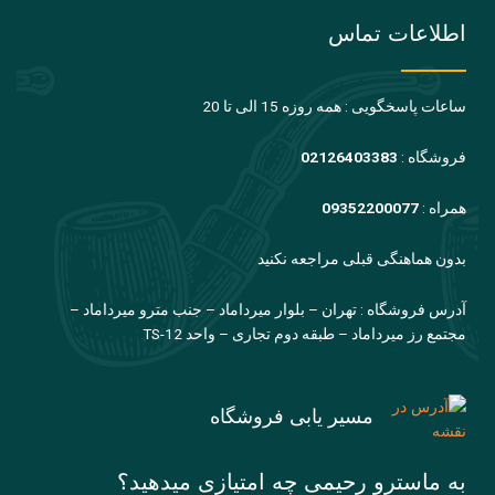
اطلاعات تماس
ساعات پاسخگویی : همه روزه 15 الی تا 20
فروشگاه :
02126403383
همراه :
09352200077
بدون هماهنگی قبلی مراجعه نکنید
آدرس فروشگاه : تهران – بلوار میرداماد – جنب مترو میرداماد –
مجتمع رز میرداماد – طبقه دوم تجاری – واحد TS-12
مسیر یابی فروشگاه
به ماسترو رحیمی چه امتیازی میدهید؟