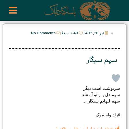
رش
enu
روز نوشته ها
فعالیت ها
درباره ما
ارتباط با ما
تیم مدیریت انجمن پیپ ایران
خرید از سایت های خارجی
ه
حتوا
تیر 28, 1402
7:49 ب.ظ
No Comments
سهم سیگار
سرنوشت است دیگر
سهم دل , از تو آه شد
سهم لبهایم سیگار …
#رادیواسموک
تعداد بازدید از این مطلب :
۱,۰۲۳