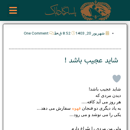
رش
enu
روز نوشته ها
فعالیت ها
درباره ما
ارتباط با ما
تیم مدیریت انجمن پیپ ایران
خرید از سایت های خارجی
ه
حتوا
شهریور 20, 1403
8:52 ق.ظ
One Comment
شاید عجیب باشد !
شاید عجیب باشد!
دیدن مردی که
هر روز می آید کافه….
به یاد دیگری دو فنجان
قهوه
سفارش می دهد…
یکی را می نوشد و می رود…
ولی من مردی را سُراغ دارم