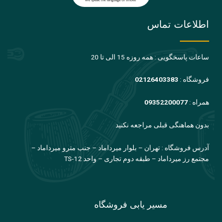
اطلاعات تماس
ساعات پاسخگویی : همه روزه 15 الی تا 20
فروشگاه :
02126403383
همراه :
09352200077
بدون هماهنگی قبلی مراجعه نکنید
آدرس فروشگاه : تهران – بلوار میرداماد – جنب مترو میرداماد –
مجتمع رز میرداماد – طبقه دوم تجاری – واحد TS-12
مسیر یابی فروشگاه