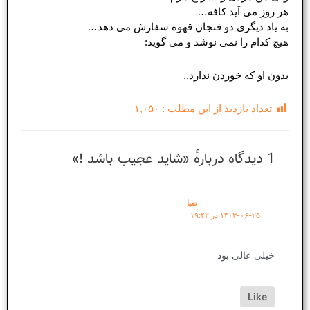
هر روز می آید کافه…
به یاد دیگری دو فنجان قهوه سفارش می دهد…
هیچ کدام را نمی نوشد و می گوید:
بدون او که خوردن ندارد..
تعداد بازدید از این مطلب :
۱,۰۵۰
1 دیدگاه دربارهٔ «شاید عجیب باشد !»
صبا
۱۴۰۳-۰۶-۲۵ در ۱۹:۴۲
خیلی عالی بود
Like