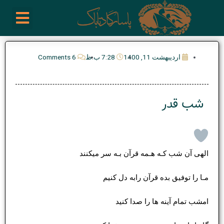
رش
enu
روز نوشته ها
فعالیت ها
درباره ما
ارتباط با ما
تیم مدیریت انجمن پیپ ایران
خرید از سایت های خارجی
ه
حتوا
اردیبهشت 11, 1400
7:28 ب.ظ
6 Comments
شب قدر
الهی آن شب کـه هـمه قرآن بـه سر میکنند
مـا را توفیق بده قرآن رابه دل کنیم
امشب تمام آینه ها را صدا کنید