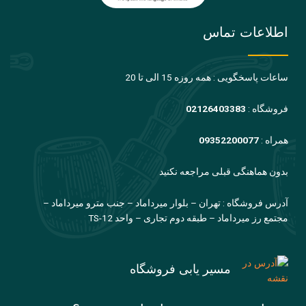
اطلاعات تماس
ساعات پاسخگویی : همه روزه 15 الی تا 20
فروشگاه :
02126403383
همراه :
09352200077
بدون هماهنگی قبلی مراجعه نکنید
آدرس فروشگاه : تهران – بلوار میرداماد – جنب مترو میرداماد –
مجتمع رز میرداماد – طبقه دوم تجاری – واحد TS-12
مسیر یابی فروشگاه