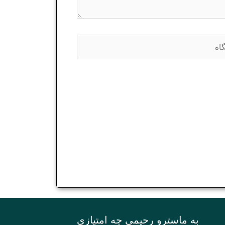
ه
به ماسترو رحیمی چه امتیازی