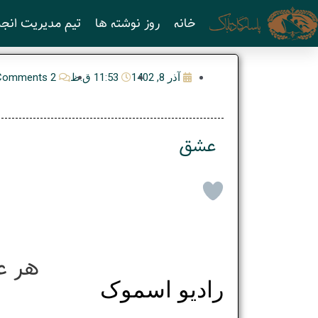
رش
خانه
روز نوشته ها
تیم مدیریت انجم
ه
حتوا
آذر 8, 1402
11:53 ق.ظ
2 Comments
عشق
هر ع
رادیو اسموک