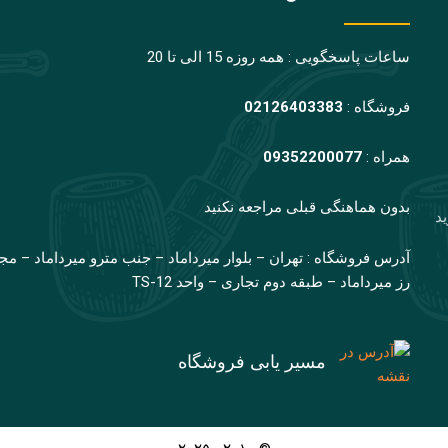
ساعات پاسخگویی : همه روزه 15 الی تا 20
فروشگاه :
02126403383
همراه :
09352200077
بدون هماهنگی قبلی مراجعه نکنید
ید
آدرس فروشگاه : تهران – بلوار میرداماد – جنب مترو میرداماد – مج
رز میرداماد – طبقه دوم تجاری – واحد TS-12
مسیر یابی فروشگاه