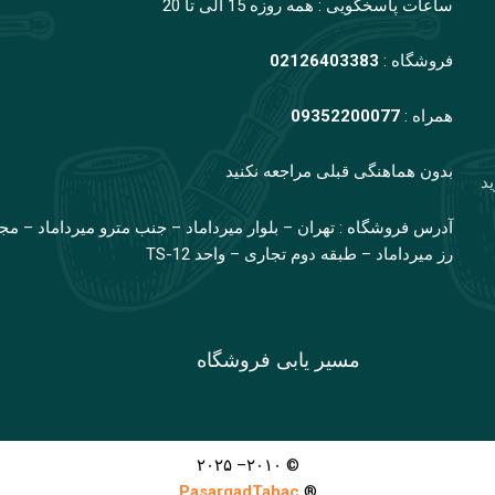
ساعات پاسخگویی : همه روزه 15 الی تا 20
فروشگاه :
02126403383
همراه :
09352200077
بدون هماهنگی قبلی مراجعه نکنید
ید
آدرس فروشگاه : تهران – بلوار میرداماد – جنب مترو میرداماد – مج
رز میرداماد – طبقه دوم تجاری – واحد TS-12
مسیر یابی فروشگاه
© ۲۰۱۰– ۲۰۲۵
PasargadTabac
®
All Rights Reserved