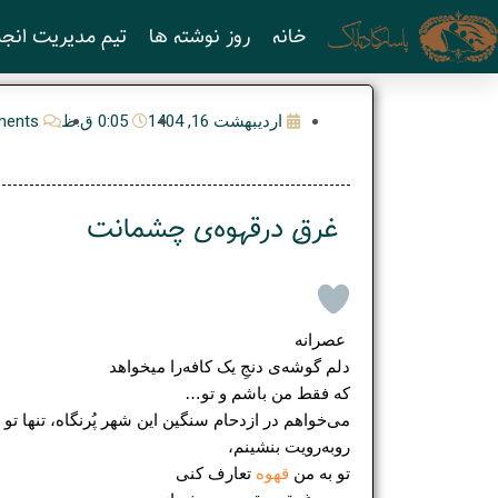
رش
خانه
روز نوشته ها
تیم مدیریت انجم
ه
حتوا
اردیبهشت 16, 1404
0:05 ق.ظ
ents
غرقِ درقهوه‌ی چشمانت
‍ عصرانه
دلم گوشه‌ی‌ دنجِ‌ یک کافه‌را میخواهد
که فقط من باشم و تو…
می‌خواهم در ازدحام سنگین این شهر پُرنگاه، تنها تو را
روبه‌رویت بنشینم،
تو به من
قهوه
تعارف کنی