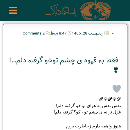
رش
enu
روز نوشته ها
فعالیت ها
درباره ما
ارتباط با ما
تیم مدیریت انجمن پیپ ایران
خرید از سایت های خارجی
ه
حتوا
اردیبهشت 28, 1405
8:47 ق.ظ
2 Comments
فقط به قهوه ی چشم توخو گرفته دلم…!
❣️
🌾🌹🌾🌹🌾
نفس نفس به هوای تو خو گرفته دلم!
غزل ترانه ی چشم تو ، کو؟ گرفته دلم!
هنوز واهمه دارم زخاطرت بروم