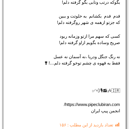
بگوکه درتب وتابی بگو گرفته دلم!
قدم قدم بکشانم به خلوتت و ببین
که جزتو ازهمه ی شهر روگرفته دلم!
کسی که سهم مرا ازتو وزمانه ربود
صریح وساده بگویم ازاو گرفته دلم!
نه رنگ جنگل ودریا ،نه آسمان نه عسل
فقط به قهوه ی چشم توخو گرفته دلم…! ❣️
🇮🇷🎶📻🎙💨✅
https://www.pipeclubiran.com/
انجمن پیپ ایران
تعداد بازدید از این مطلب :
۱۵۶