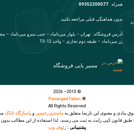
همراه :
09352200077
بدون هماهنگی قبلی مراجعه نکنید
ید
آدرس فروشگاه : تهران – بلوار میرداماد – جنب مترو میرداماد – مج
رز میرداماد – طبقه دوم تجاری – واحد TS-12
مسیر یابی فروشگاه
© 2010– 2026
PasargadTabac
®
All Rights Reserved
وق مادی و معنوی اين تارنما متعلق به
ماسترو رحیمی
و
پاسارگاد تاباک
می
ا طبق قانون کپی رایت به ثبت می رسند، لذا استفاده از این مطالب بدون
پشتیبانی :
رئوف وب