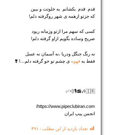
قدم قدم بکشانم به خلوتت و ببین
که جزتو ازهمه ی شهر روگرفته دلم!
کسی که سهم مرا ازتو وزمانه ربود
صریح وساده بگویم ازاو گرفته دلم!
نه رنگ جنگل ودریا ،نه آسمان نه عسل
فقط به
قهوه
ی چشم تو خو گرفته دلم…! ❣️
🇮🇷🎶📻🎙💨✅
https://www.pipeclubiran.com/
انجمن پیپ ایران
تعداد بازدید از این مطلب :
۴۹۱