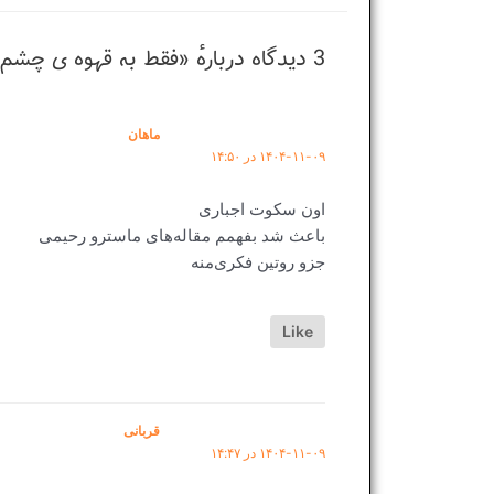
3 دیدگاه دربارهٔ «فقط به قهوه ی چشم تو خو گرفته دلم…!»
ماهان
۱۴۰۴-۱۱-۰۹ در ۱۴:۵۰
اون سکوت اجباری
باعث شد بفهمم مقاله‌های ماسترو رحیمی
جزو روتین فکری‌منه
Like
قربانی
۱۴۰۴-۱۱-۰۹ در ۱۴:۴۷