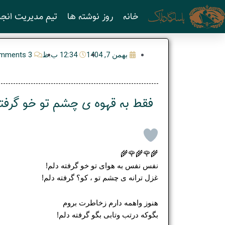
رش
خانه
روز نوشته ها
تیم مدیریت انجم
ه
حتوا
بهمن 7, 1404
12:34 ب.ظ
3 Comments
فقط به قهوه ی چشم تو خو گرفت
🌾🌹🌾🌹🌾
نفس نفس به هوای تو خو گرفته دلم!
غزل ترانه ی چشم تو ، کو؟ گرفته دلم!
هنوز واهمه دارم زخاطرت بروم
بگوکه درتب وتابی بگو گرفته دلم!