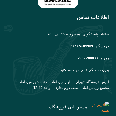
اطلاعات تماس
ساعات پاسخگویی : همه روزه 15 الی تا 20
فروشگاه :
02126403383
همراه :
09352200077
بدون هماهنگی قبلی مراجعه نکنید
آدرس فروشگاه : تهران – بلوار میرداماد – جنب مترو میرداماد –
مجتمع رز میرداماد – طبقه دوم تجاری – واحد TS-12
مسیر یابی فروشگاه