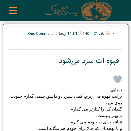
رش
enu
روز نوشته ها
فعالیت ها
درباره ما
ارتباط با ما
تیم مدیریت انجمن پیپ ایران
خرید از سایت های خارجی
ه
حتوا
آبان 21, 1404
11:31 ق.ظ
One Comment
قهوه ات سرد می‌‌شود
نمیایی
برایت قهوه می ریزم، کمی‌ شیر، دو قاشق شمی گذارم جلویت
روی میز،
گلدان گل را کنارتر می گذارم
تا بهتر ببینمت.
قیافه جدی به خودم می گیرم
و با لهجه‌ ای که حالا برای خودم هم بیگانه است،