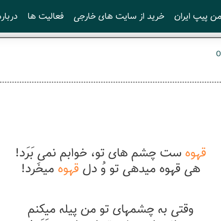
ن پیپ ایران
خرید از سایت های خارجی
فعالیت ها
درباره
O
قهوه
ست چشم های تو، خوابم نمی بَرَد!
هی قهوه میدهی تو وُ دل
قهوه
میخَرد!
وقتی به چشمهای تو من پیله میکنم