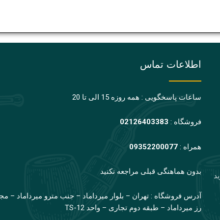
اطلاعات تماس
ساعات پاسخگویی : همه روزه 15 الی تا 20
فروشگاه :
02126403383
همراه :
09352200077
بدون هماهنگی قبلی مراجعه نکنید
ید
آدرس فروشگاه : تهران – بلوار میرداماد – جنب مترو میرداماد – مج
رز میرداماد – طبقه دوم تجاری – واحد TS-12