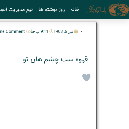
رش
خانه
روز نوشته ها
تیم مدیریت انجم
ه
حتوا
تیر 6, 1403
9:11 ب.ظ
ne Comment
قهوه ست چشم های تو