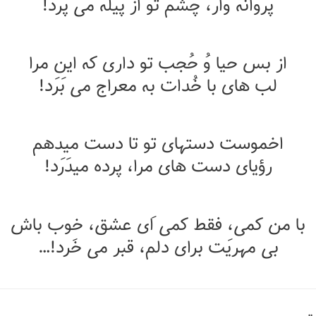
پروانه وار، چشم تو از پیله می پَرَد!
از بس حیا وُ حُجب تو داری که این مرا
لب های با خُدات به معراج می بَرَد!
اخموست دستهای تو تا دست میدهم
رؤیای دست های مرا، پرده میدَرَد!
با من کمی، فقط کمی اَی عشق، خوب باش
بی مهریَت برای دلم، قبر می خَرد!…