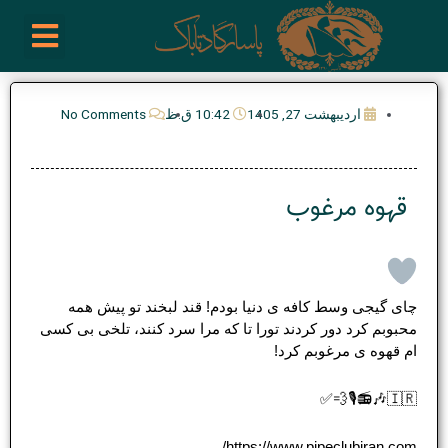
رش
enu
روز نوشته ها
فعالیت ها
درباره ما
ارتباط با ما
تیم مدیریت انجمن پیپ ایران
خرید از سایت های خارجی
ه
حتوا
اردیبهشت 27, 1405
10:42 ق.ظ
No Comments
قهوه مرغوب
چای گیجی وسط کافه ی دنیا بودم! قند لبخند تو پیش همه
محبوبم کرد دور کردند تورا تا که مرا سرد کنند، تلخی بی کسی
ام قهوه ی مرغوبم کرد!
🇮🇷🎶📻🎙💨✅
https://www.pipeclubiran.com/