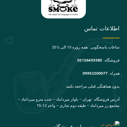
اطلاعات تماس
ساعات پاسخگویی : همه روزه 15 الی تا 20
فروشگاه :
02126403383
همراه :
09352200077
بدون هماهنگی قبلی مراجعه نکنید
آدرس فروشگاه : تهران – بلوار میرداماد – جنب مترو میرداماد –
مجتمع رز میرداماد – طبقه دوم تجاری – واحد TS-12
مسیر یابی فروشگاه