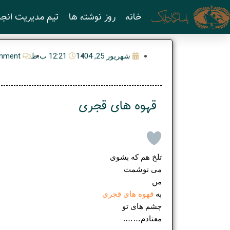
رش
خانه
روز نوشته ها
تیم مدیریت انجم
ه
حتوا
شهریور 25, 1404
12:21 ب.ظ
mment
قهوه های قجری
تلخ هم که بشوی
می نوشمت
من
به
قهوه های قجری
چشم های تو
معتادم…….