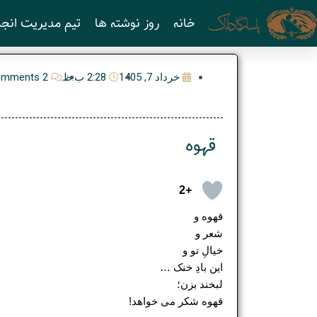
رش
خانه
روز نوشته ها
تیم مدیریت انجم
ه
حتوا
خرداد 7, 1405
2:28 ب.ظ
2 Comments
قهوه
+2
قهوه و
شعر و
خیالِ تو و
این بادِ خنک …
لبخند بزن؛
قهوه شکر می خواهد!