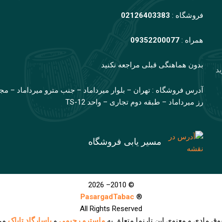
فروشگاه :
02126403383
همراه :
09352200077
بدون هماهنگی قبلی مراجعه نکنید
ید
آدرس فروشگاه : تهران – بلوار میرداماد – جنب مترو میرداماد – مج
رز میرداماد – طبقه دوم تجاری – واحد TS-12
مسیر یابی فروشگاه
© 2010– 2026
PasargadTabac
®
All Rights Reserved
وق مادی و معنوی اين تارنما متعلق به
ماسترو رحیمی
و
پاسارگاد تاباک
می