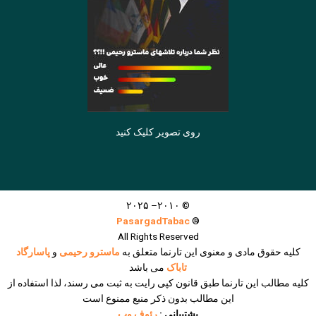
روی تصویر کلیک کنید
© ۲۰۱۰– ۲۰۲۵
PasargadTabac
®
All Rights Reserved
كليه حقوق مادی و معنوی اين تارنما متعلق به
ماسترو رحیمی
و
پاسارگاد
تاباک
می باشد
کلیه مطالب این تارنما طبق قانون کپی رایت به ثبت می رسند، لذا استفاده از
این مطالب بدون ذکر منبع ممنوع است
پشتیبانی :
رئوف وب