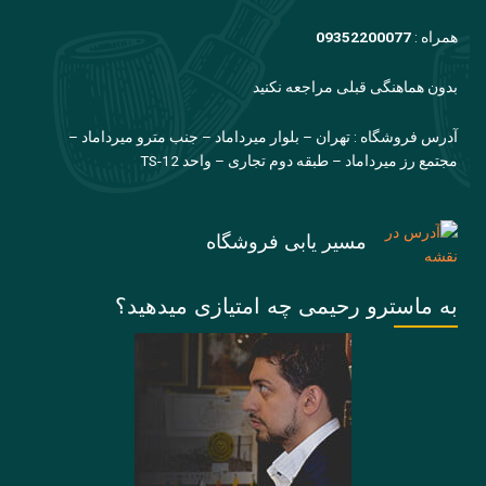
همراه :
09352200077
بدون هماهنگی قبلی مراجعه نکنید
آدرس فروشگاه : تهران – بلوار میرداماد – جنب مترو میرداماد –
مجتمع رز میرداماد – طبقه دوم تجاری – واحد TS-12
مسیر یابی فروشگاه
به ماسترو رحیمی چه امتیازی میدهید؟