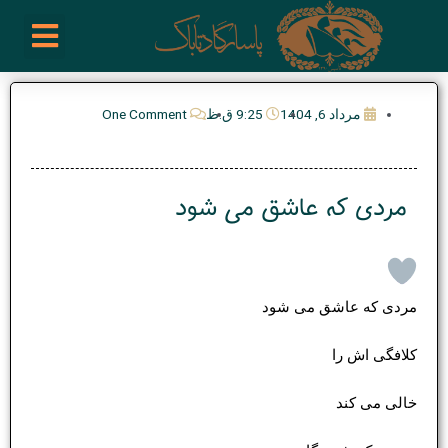
رش
enu
روز نوشته ها
فعالیت ها
درباره ما
ارتباط با ما
تیم مدیریت انجمن پیپ ایران
خرید از سایت های خارجی
ه
حتوا
مرداد 6, 1404
9:25 ق.ظ
One Comment
مردی که عاشق می شود
مردی که عاشق می شود
کلافگی اش را
خالی می کند