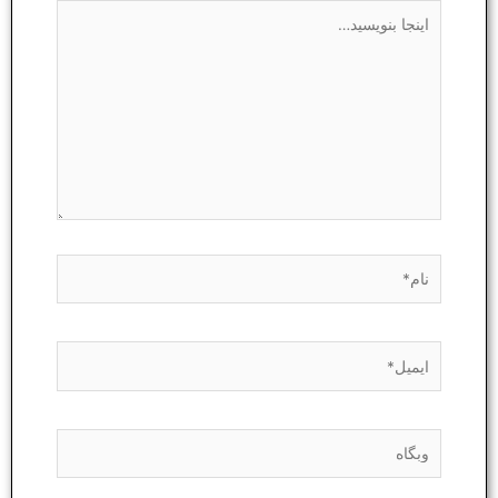
اینجا
بنویسید…
نام*
ایمیل*
وبگاه