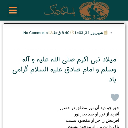
رش
enu
روز نوشته ها
فعالیت ها
درباره ما
ارتباط با ما
تیم مدیریت انجمن پیپ ایران
خرید از سایت های خارجی
ه
حتوا
شهریور 31, 1403
8:40 ق.ظ
No Comments
میلاد نبی اکرم صلی الله علیه و آله
وسلم و امام صادق علیه السلام گرامی
باد
حق چو دید آن نور مطلق در حضور
آفرید از نور او صد بحر نور
آفرینش را جز او مقصود نیست
پاک دامن تر زاو موجود نیست