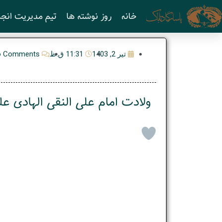
رش
خانه
روز نوشته ها
تیم مدیریت انجم
ه
حتوا
تیر 2, 1403
11:31 ق.ظ
o Comments
ولادت امام علی النقی الهادی علی