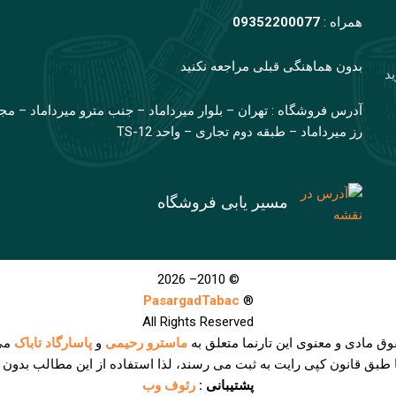
همراه :
09352200077
بدون هماهنگی قبلی مراجعه نکنید
ید
آدرس فروشگاه : تهران – بلوار میرداماد – جنب مترو میرداماد – مج
رز میرداماد – طبقه دوم تجاری – واحد TS-12
مسیر یابی فروشگاه
© 2010– 2026
PasargadTabac
®
All Rights Reserved
وق مادی و معنوی اين تارنما متعلق به
ماسترو رحیمی
و
پاسارگاد تاباک
می
ا طبق قانون کپی رایت به ثبت می رسند، لذا استفاده از این مطالب بدون
پشتیبانی :
رئوف وب