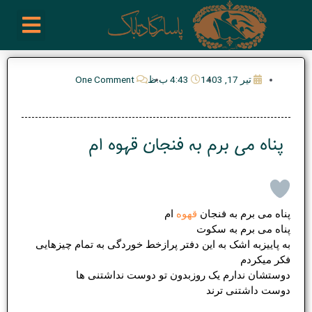
رش
enu
روز نوشته ها
فعالیت ها
درباره ما
ارتباط با ما
تیم مدیریت انجمن پیپ ایران
خرید از سایت های خارجی
ه
حتوا
تیر 17, 1403
4:43 ب.ظ
One Comment
پناه می برم به فنجان قهوه ام
پناه می برم به فنجان
قهوه
ام
پناه می برم به سکوت
به پاییزبه اشک به این دفتر پرازخط خوردگی به تمام چیزهایی
فکر میکردم
دوستشان ندارم یک روزبدون تو دوست نداشتنی ها
دوست داشتنی ترند