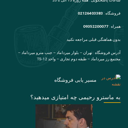
ساعات پاسخگویی : همه روزه 15 الی تا 20
فروشگاه :
02126403383
همراه :
09352200077
بدون هماهنگی قبلی مراجعه نکنید
آدرس فروشگاه : تهران – بلوار میرداماد – جنب مترو میرداماد –
مجتمع رز میرداماد – طبقه دوم تجاری – واحد TS-12
مسیر یابی فروشگاه
به ماسترو رحیمی چه امتیازی میدهید؟