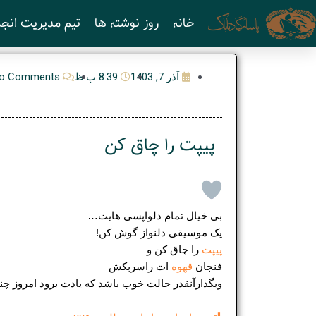
رش
خانه
روز نوشته ها
تیم مدیریت انجم
ه
حتوا
آذر 7, 1403
8:39 ب.ظ
o Comments
پیپت را چاق کن
بی خیال تمام دلواپسی هایت…
یک موسیقی دلنواز گوش کن!
پیپت
را چاق کن و
فنجان
قهوه
ات راسربکش
وبگذارآنقدر حالت خوب باشد که یادت برود امروز چن