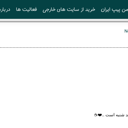
ن پیپ ایران
خرید از سایت های خارجی
فعالیت ها
درباره
N
د شنبه است ..❤️☕️