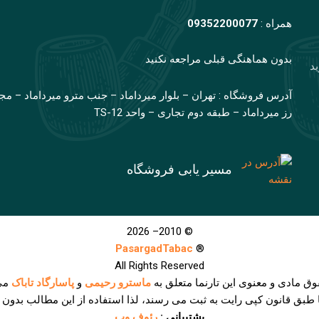
همراه :
09352200077
بدون هماهنگی قبلی مراجعه نکنید
ید
آدرس فروشگاه : تهران – بلوار میرداماد – جنب مترو میرداماد – مج
رز میرداماد – طبقه دوم تجاری – واحد TS-12
مسیر یابی فروشگاه
© 2010– 2026
PasargadTabac
®
All Rights Reserved
وق مادی و معنوی اين تارنما متعلق به
ماسترو رحیمی
و
پاسارگاد تاباک
می
ا طبق قانون کپی رایت به ثبت می رسند، لذا استفاده از این مطالب بدون
پشتیبانی :
رئوف وب