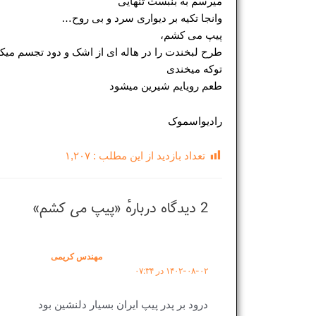
میرسم به بنبست تنهایی
وانجا تکیه بر دیواری سرد و بی روح…
پیپ می کشم،
طرح لبخندت را در هاله ای از اشک و دود تجسم میک
توکه میخندی
طعم رویایم شیرین میشود
رادیواسموک
تعداد بازدید از این مطلب :
۱,۲۰۷
2 دیدگاه دربارهٔ «پیپ می کشم»
مهندس کریمی
۱۴۰۲-۰۸-۰۲ در ۰۷:۳۴
درود بر پدر پیپ ایران بسیار دلنشین بود