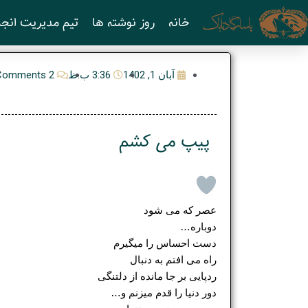
رش
خانه
روز نوشته ها
تیم مدیریت انجم
ه
حتوا
آبان 1, 1402
3:36 ب.ظ
2 Comments
پیپ می کشم
عصر که می شود
دوباره…
دست احساس را میگیرم
راه می افتم به دنبال
ردپایی بر جا مانده از دلتنگی
دور دنیا را قدم میزنم و…