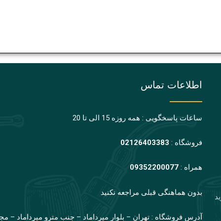
اطلاعات تماس
ساعات پاسخگویی : همه روزه 15 الی تا 20
فروشگاه :
02126403383
همراه :
09352200077
بدون هماهنگی قبلی مراجعه نکنید
ید
آدرس فروشگاه : تهران – بلوار میرداماد – جنب مترو میرداماد – مج