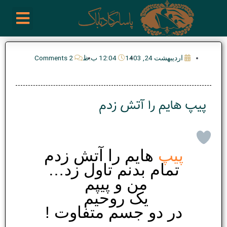
رش
enu
روز نوشته ها
فعالیت ها
درباره ما
ارتباط با ما
تیم مدیریت انجمن پیپ ایران
خرید از سایت های خارجی
ه
حتوا
اردیبهشت 24, 1403
12:04 ب.ظ
2 Comments
پیپ هایم را آتش زدم
پیپ
هایم را آتش زدم
تمام بدنم تاول زد…
من و پیپم
یک روحیم
در دو جسم متفاوت !