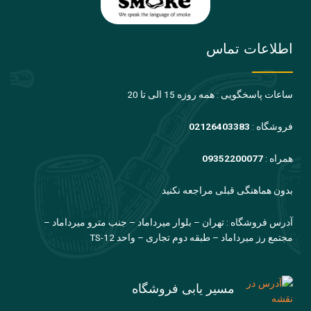
اطلاعات تماس
ساعات پاسخگویی : همه روزه 15 الی تا 20
فروشگاه :
02126403383
همراه :
09352200077
بدون هماهنگی قبلی مراجعه نکنید
آدرس فروشگاه : تهران – بلوار میرداماد – جنب مترو میرداماد –
مجتمع رز میرداماد – طبقه دوم تجاری – واحد TS-12
مسیر یابی فروشگاه