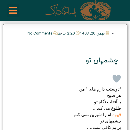
رش
enu
روز نوشته ها
فعالیت ها
درباره ما
ارتباط با ما
تیم مدیریت انجمن پیپ ایران
خرید از سایت های خارجی
ه
حتوا
بهمن 20, 1403
2:20 ب.ظ
No Comments
چشمهای تو
“دوستت دارم های ” من
هر صبح
با آفتاب نگاه تو
طلوع می کند…
قهوه
ام را شیرین نمی کنم
چشمهای تو
برایم کافی ست….