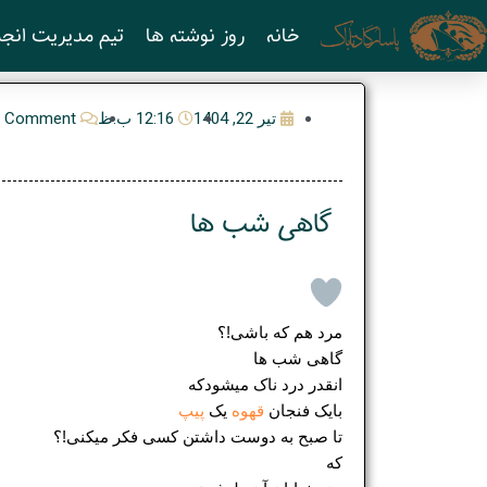
رش
خانه
روز نوشته ها
تیم مدیریت انجم
ه
حتوا
تیر 22, 1404
12:16 ب.ظ
e Comment
گاهی شب ها
مرد هم که باشی!؟
گاهی شب ها
انقدر درد ناک میشودکه
بایک فنجان
قهوه
یک
پیپ
تا صبح به دوست داشتن کسی فکر میکنی!؟
که