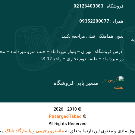
فروشگاه :
02126403383
همراه :
09352200077
بدون هماهنگی قبلی مراجعه نکنید
ید
آدرس فروشگاه : تهران – بلوار میرداماد – جنب مترو میرداماد – مج
رز میرداماد – طبقه دوم تجاری – واحد TS-12
مسیر یابی فروشگاه
© 2010– 2026
PasargadTabac
®
All Rights Reserved
وق مادی و معنوی اين تارنما متعلق به
ماسترو رحیمی
و
پاسارگاد تاباک
می