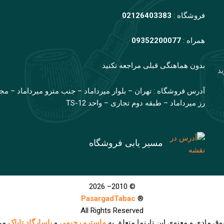
فروشگاه :
02126403383
همراه :
09352200077
بدون هماهنگی قبلی مراجعه نکنید
ید
آدرس فروشگاه : تهران – بلوار میرداماد – جنب مترو میرداماد – مج
رز میرداماد – طبقه دوم تجاری – واحد TS-12
مسیر یابی فروشگاه
© 2010– 2026
PasargadTabac
®
All Rights Reserved
وق مادی و معنوی اين تارنما متعلق به
ماسترو رحیمی
و
پاسارگاد تاباک
می