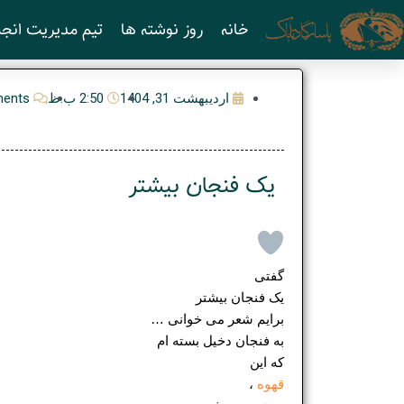
رش
خانه
روز نوشته ها
تیم مدیریت انجم
ه
حتوا
اردیبهشت 31, 1404
2:50 ب.ظ
ents
یک فنجان بیشتر
گفتی
یک فنجان بیشتر
برایم شعر می خوانی …
به فنجان دخیل بسته ام
که این
قهوه
،