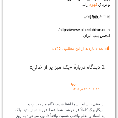
و تریاق
قهوه
را…
🇮🇷🎶📻🎙💨✅
https://www.pipeclubiran.com/
انجمن پیپ ایران
تعداد بازدید از این مطلب :
۱,۱۴۵
2 دیدگاه دربارهٔ «یک میز پر از خالی»
بردیا
۱۴۰۴-۰۷-۱۲ در ۱۳:۱۷
از وقتی با سایت شما آشنا شدم، نگاه من به پیپ و
سیگاربرگ کاملاً عوض شد. شما فقط فروشنده نیستید، بلکه
یه استاد و معلم واقعی هستید. واقعاً دلمون می‌خواد یه روز