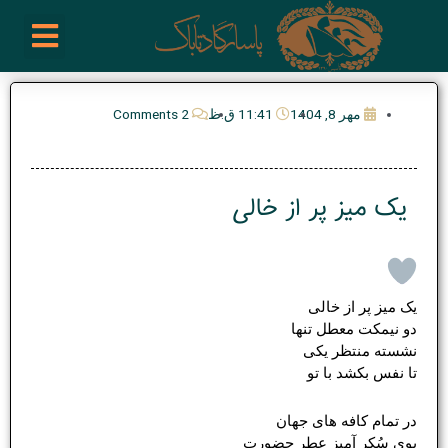
رش
enu
روز نوشته ها
فعالیت ها
درباره ما
ارتباط با ما
تیم مدیریت انجمن پیپ ایران
خرید از سایت های خارجی
ه
حتوا
مهر 8, 1404
11:41 ق.ظ
2 Comments
یک میز پر از خالی
یک میز پر از خالی
دو نیمکت معطل تنها
نشسته منتظر یکی
تا نفس بکشد با تو
در تمام کافه های جهان
بوی سُکر آمیز عطر حضورت