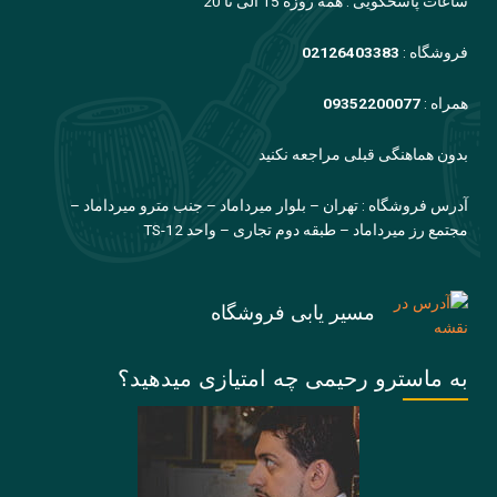
ساعات پاسخگویی : همه روزه 15 الی تا 20
فروشگاه :
02126403383
همراه :
09352200077
بدون هماهنگی قبلی مراجعه نکنید
آدرس فروشگاه : تهران – بلوار میرداماد – جنب مترو میرداماد –
مجتمع رز میرداماد – طبقه دوم تجاری – واحد TS-12
مسیر یابی فروشگاه
به ماسترو رحیمی چه امتیازی میدهید؟