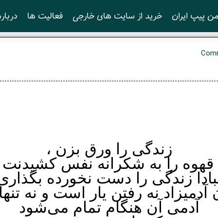
ن پیپ ایران
خرید از سایت های خارجی
فعالیت ها
درباره
ﺯﻧﺪﮔﯽ ﺭﺍ ﻭﺭﻕ ﺑﺰﻥ ،
قهوه ﺭﺍ ﺑﻪ شکرانه ﻧﻔﺲ ﮐﺸﯿﺪﻧﺖ
ﺎﺩﺍ ﺯﻧﺪگی ﺭﺍ ﺩﺳﺖ ﻧﺨﻮﺭﺩﻩ ﺑﮕﺬﺍﺭﯼ
ن آدمیزاد نه رفتن یار است و نه تنها
آدمی آن هنگام تمام می‌شود