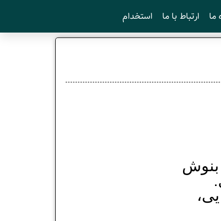
 ما
ارتباط با ما
استخدام
 ﺑﻨﻮﺵ
.
یی،