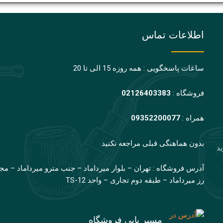
اطلاعات تماس
ساعات پاسخگویی : همه روزه 15 الی تا 20
فروشگاه :
02126403383
همراه :
09352200077
بدون هماهنگی قبلی مراجعه نکنید
ید
آدرس فروشگاه : تهران – بلوار میرداماد – جنب مترو میرداماد – مج
رز میرداماد – طبقه دوم تجاری – واحد TS-12
مسیر یابی فروشگاه