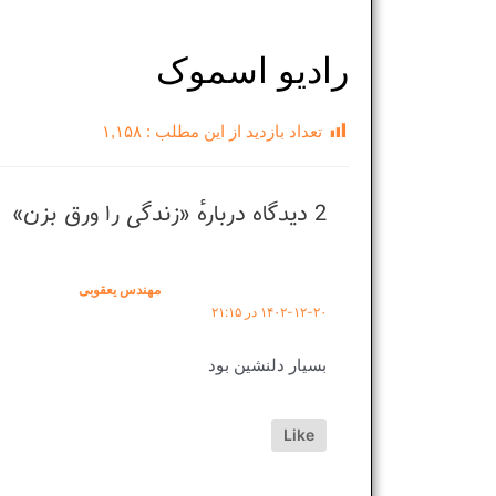
رادیو اسموک
تعداد بازدید از این مطلب :
۱,۱۵۸
2 دیدگاه دربارهٔ «ﺯﻧﺪﮔﯽ ﺭﺍ ﻭﺭﻕ ﺑﺰﻥ»
مهندس یعقوبی
۱۴۰۲-۱۲-۲۰ در ۲۱:۱۵
بسیار دلنشین بود
Like