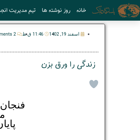
رش
خانه
روز نوشته ها
تیم مدیریت انجم
ه
حتوا
اسفند 19, 1402
11:46 ق.ظ
2 Comments
ﺯﻧﺪﮔﯽ ﺭﺍ ﻭﺭﻕ ﺑﺰﻥ
فنجان 
ﻣﺒ
پایا