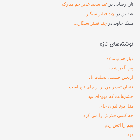
تارا رضایی
در
عید سعید غدیر خم مبارک
شقایق
در
چند فیلتر سیگار….
ملیکا جاوید
در
چند فیلتر سیگار….
نوشته‌های تازه
«باز هم نیامد؟»
پیپِ آخر شب
اربعین حسینی تسلیت باد
فنجانِ تقدیر من پر از چای تلخ است
چشم‌هایت که قهوه‌ای بود
مثل دوتا لیوان چای
چه کسی فکرش را می‌ کرد
پیپم را آتش زدم
دود