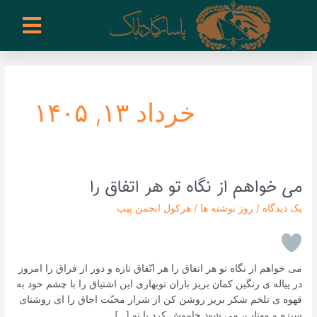
رش
enu
روز نوشته ها
فعالیت ها
درباره ما
ارتباط با ما
تیم مدیریت انجمن پیپ ایران
خرید از سایت های خارجی
ه
حتوا
خرداد ۱۳, ۱۴۰۵
می خواهم از نگاه تو هر اتفاق را
می
خواهم
یک دیدگاه
/
روز نوشته ها
/
هرکول انجمن پیپ
از
نگاه
تو
هر
می خواهم از نگاه تو هر اتفاق را هر اتّفاق تازه و دور از فراق را امروز
اتفاق
در پیاله ی رنگین کمان بریز باران نوبهاری این اشتیاق را با چشم خود به
را
قهوه ی تلخم شکر بریز روشن کن از شرار محبّت اجاق را ای روشنای
سبزه و مهتاب، می شود خاموش کرد با تو […]