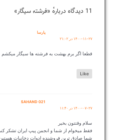
11 دیدگاه دربارهٔ «فرشته سیگار»
پارسا
۱۴۰۰-۱۱-۲۷ در ۲۱:۰۲
قطعا اگر برم بهشت به فرشته ها سیگار میکشم و
Like
SAHAND 021
۱۴۰۰-۰۷-۲۷ در ۱۱:۴۰
سلام وقتتون بخیر
فقط میخوام از شما و انجمن پیپ ایران تشکر کن
شما صادق ترین فروشنده ادوات دخانیات هستین که