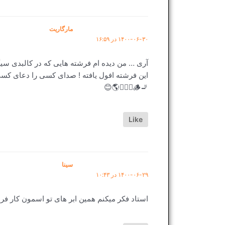
مارگاریت
۱۴۰۰-۰۶-۳۰ در ۱۶:۵۹
آری … من دیده ام فرشته هایی که در کالبدی سیگ
این فرشته افول یافته ! صدای کسی را دعای کسی 
🚬🪵🧚🏻‍♂️🌎😊
Like
سینا
۱۴۰۰-۰۶-۲۹ در ۱۰:۴۳
استاد فکر میکنم همین ابر های تو اسمون کار 