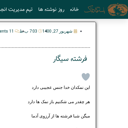
رش
خانه
روز نوشته ها
تیم مدیریت انجم
ه
حتوا
شهریور 27, 1400
7:03 ب.ظ
11 Comments
فرشته سیگار
این نمکدان خدا جنس عجیبی دارد
هر چقدر می شکنیم باز نمک ها دارد
میگن شبا فرشته ها از آرزوی آدما