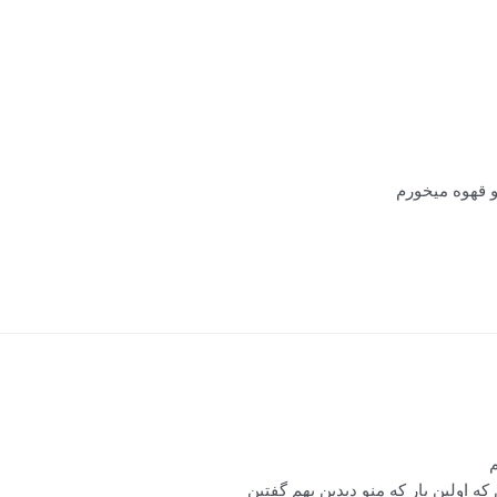
 قهوه میخورم
م
 اولین بار که منو دیدین بهم گفتین